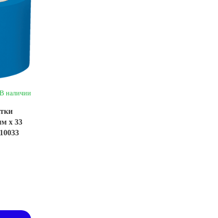
В наличии
етки
м х 33
10033