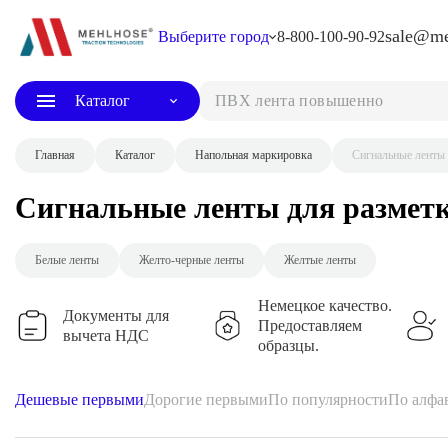
sale@me
Выберите город
8-800-100-90-92
Каталог
Главная
Каталог
Напольная маркировка
Сигнальные ленты 
Сигнальные ленты для размет
Белые ленты
Желто-черные ленты
Желтые ленты
Немецкое качество.
Документы для
Предоставляем
вычета НДС
образцы.
Дешевые первыми
Дорогие первыми
По популярности
По алфа