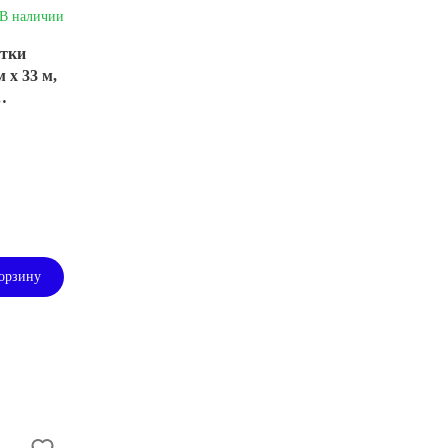
В наличии
етки
 х 33 м,
орзину