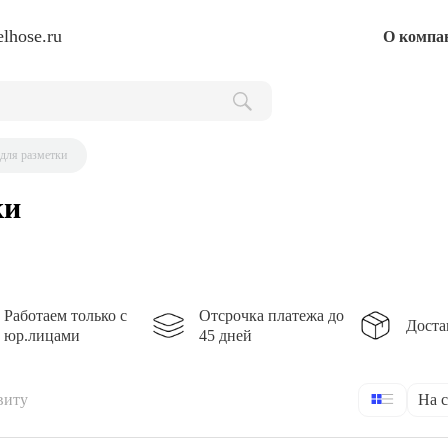
lhose.ru
О компа
для разметки
ки
Работаем только с
Отсрочка платежа до
Доста
юр.лицами
45 дней
виту
На 