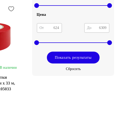
черный
Цена
От
До
В наличии
етки
 х 33 м,
05033