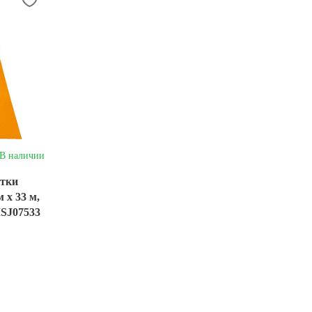
В наличии
етки
 х 33 м,
SJ07533