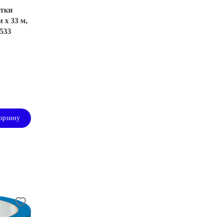
етки
 х 33 м,
533
орзину