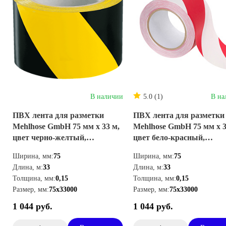
В наличии
5.0 (1)
В на
ПВХ лента для разметки
ПВХ лента для разметки
Mehlhose GmbH 75 мм х 33 м,
Mehlhose GmbH 75 мм х 3
цвет черно-желтый,
цвет бело-красный,
KMSW07533
KMSY07533
Ширина, мм:
75
Ширина, мм:
75
Длина, м:
33
Длина, м:
33
Толщина, мм:
0,15
Толщина, мм:
0,15
Размер, мм:
75х33000
Размер, мм:
75х33000
1 044 руб.
1 044 руб.