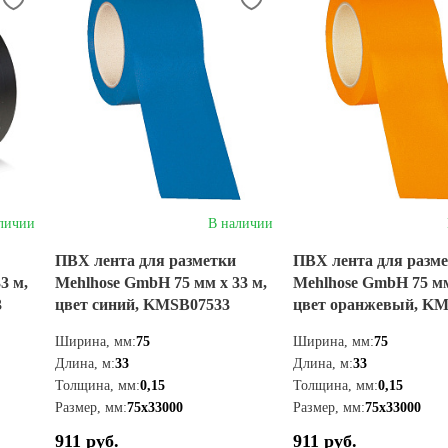
личии
В наличии
ПВХ лента для разметки
ПВХ лента для разм
3 м,
Mehlhose GmbH 75 мм х 33 м,
Mehlhose GmbH 75 мм
3
цвет синий, KMSB07533
цвет оранжевый, KM
Ширина, мм:
75
Ширина, мм:
75
Длина, м:
33
Длина, м:
33
Толщина, мм:
0,15
Толщина, мм:
0,15
Размер, мм:
75х33000
Размер, мм:
75х33000
911 руб.
911 руб.