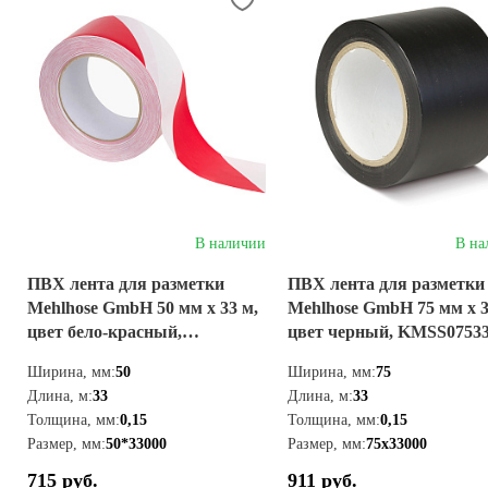
В наличии
В на
ПВХ лента для разметки
ПВХ лента для разметки
Mehlhose GmbH 50 мм х 33 м,
Mehlhose GmbH 75 мм х 3
цвет бело-красный,
цвет черный, KMSS0753
KMSY05033
Ширина, мм:
50
Ширина, мм:
75
Длина, м:
33
Длина, м:
33
Толщина, мм:
0,15
Толщина, мм:
0,15
Размер, мм:
50*33000
Размер, мм:
75х33000
715 руб.
911 руб.