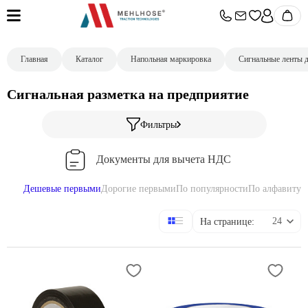
Главная
Каталог
Напольная маркировка
Сигнальные ленты 
Сигнальная разметка на предприятие
Фильтры
Документы для вычета НДС
Дешевые первыми
Дорогие первыми
По популярности
По алфавиту
Немецкое качество. Предоставляем образцы.
На странице:
Работаем только с юр.лицами
Отсрочка платежа до 45 дней