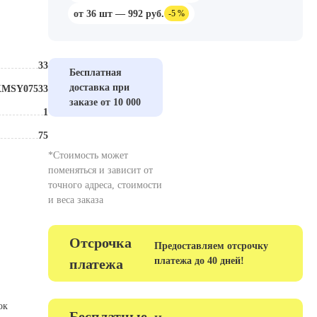
от 36 шт — 992 руб.
-5 %
33
Толщина, мм
Бесплатная
доставка при
MSY07533
Размер, мм
заказе от 10 000
1
Зернистость
75
Цвет
*Стоимость может
поменяться и зависит от
точного адреса, стоимости
и веса заказа
Отсрочка
Предоставляем отсрочку
платежа до 40 дней!
платежа
ок
Бесплатные