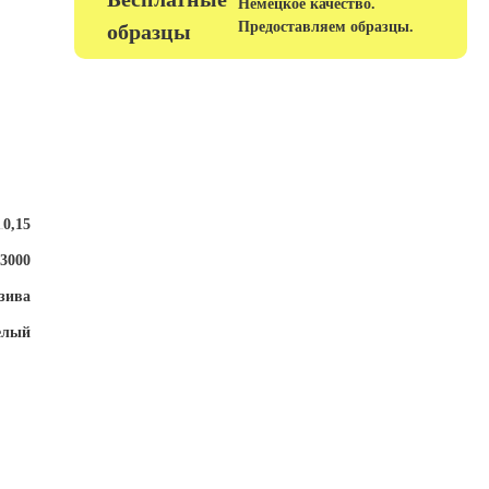
Немецкое качество.
Предоставляем образцы.
образцы
0,15
Ширина, мм
олее
3000
Вес, гр.
азива
Материал подложки
елый