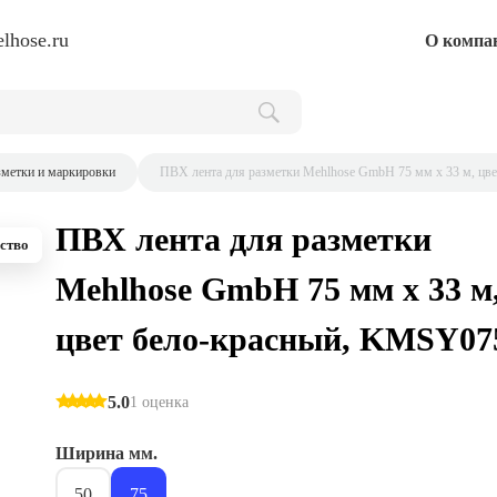
lhose.ru
О компа
зметки и маркировки
ПВХ лента для разметки Mehlhose GmbH 75 мм х 33 м, цв
ПВХ лента для разметки
ство
Mehlhose GmbH 75 мм х 33 м
цвет бело-красный, KMSY07
5.0
1 оценка
Ширина мм.
50
75