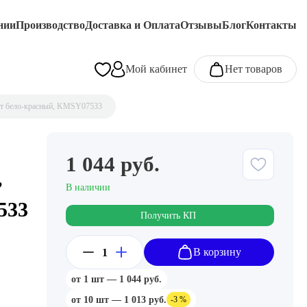
нии
Производство
Доставка и Оплата
Отзывы
Блог
Контакты
Мой кабинет
Нет товаров
ет бело-красный, KMSY07533
1 044 руб.
,
В наличии
533
Получить КП
В корзину
от 1 шт — 1 044 руб.
от 10 шт — 1 013 руб.
-3 %