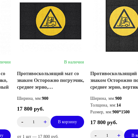
личии
В наличии
 со
Противоскользящий мат со
Противоскользящий 
ко,
знаком Осторожно погрузчик,
знаком Осторожно по
ьный
среднее зерно,
среднее зерно, верт
горизонтальный
Ширина, мм:
900
Ширина, мм:
900
Толщина, мм:
14
17 800 руб.
Размер, мм:
900*1500
-
+
17 800 руб.
В корзину
-
+
ну
В к
от 1 шт — 17 800 руб.