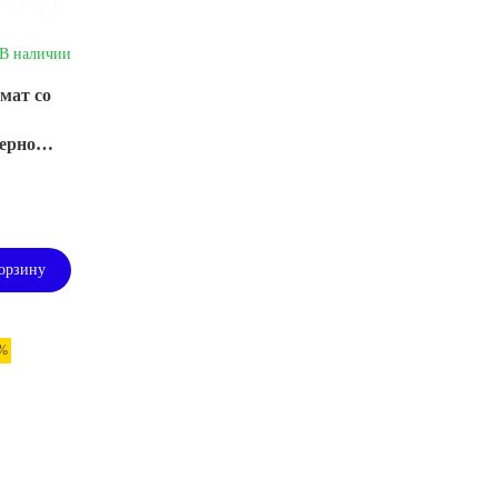
В наличии
мат со
зерно
орзину
 %