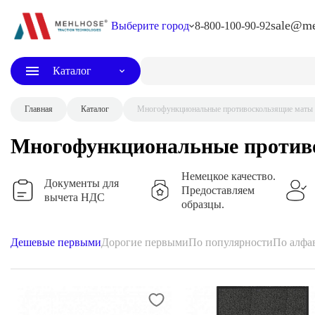
sale@me
Выберите город
8-800-100-90-92
Каталог
Поиск по каталогу
Главная
Каталог
Многофункциональные противоскользящие маты с
Многофункциональные противо
Немецкое качество.
Документы для
Предоставляем
вычета НДС
образцы.
Дешевые первыми
Дорогие первыми
По популярности
По алфа