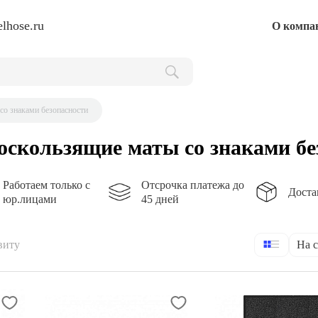
lhose.ru
О компа
о знаками безопасности
скользящие маты со знаками бе
Работаем только с
Отсрочка платежа до
Доста
юр.лицами
45 дней
виту
На 