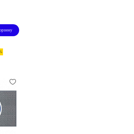
орзину
 %