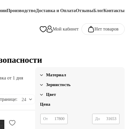
нии
Производство
Доставка и Оплата
Отзывы
Блог
Контакты
Мой кабинет
Нет товаров
зопасности
Материал
вка от 1 дня
ПВХ
Зернистость
60
без абразива
Цвет
странице:
24
серый
черный
Цена
От
До