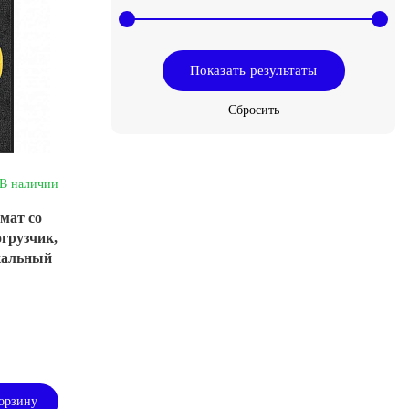
В наличии
мат со
грузчик,
икальный
орзину