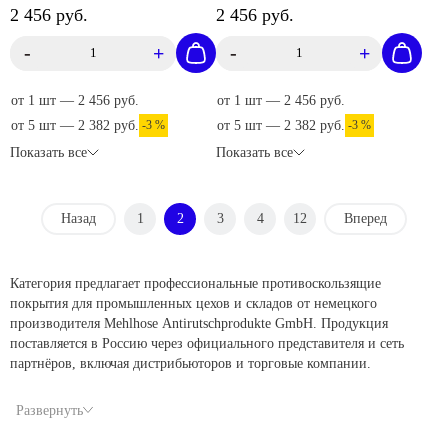
M1DR025183
2 456 руб.
2 456 руб.
-
+
-
+
от 1 шт — 2 456 руб.
от 1 шт — 2 456 руб.
от 5 шт — 2 382 руб.
-3 %
от 5 шт — 2 382 руб.
-3 %
Показать все
Показать все
Назад
1
2
3
4
12
Вперед
Категория предлагает профессиональные противоскользящие
покрытия для промышленных цехов и складов от немецкого
производителя Mehlhose Antirutschprodukte GmbH. Продукция
поставляется в Россию через официального представителя и сеть
партнёров, включая дистрибьюторов и торговые компании.
Развернуть
Самоклеящиеся абразивные ленты: Часть самоклеящихся
противоскользящих лент Mehlhose оснащена абразивным