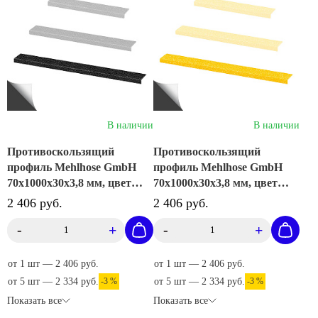
В наличии
В наличии
Противоскользящий
Противоскользящий
профиль Mehlhose GmbH
профиль Mehlhose GmbH
70х1000х30х3,8 мм, цвет
70х1000х30х3,8 мм, цвет
черный, GTMS0701000
желтый, GTMG0701000
2 406 руб.
2 406 руб.
-
+
-
+
от 1 шт — 2 406 руб.
от 1 шт — 2 406 руб.
от 5 шт — 2 334 руб.
-3 %
от 5 шт — 2 334 руб.
-3 %
Показать все
Показать все