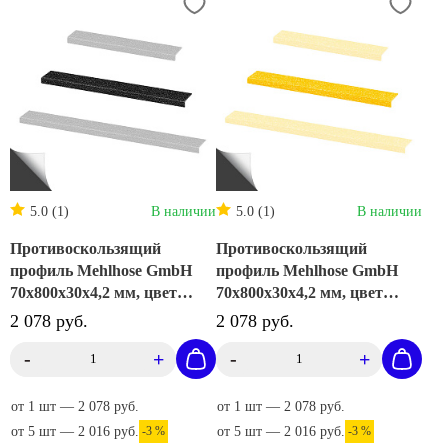
5.0 (1)
В наличии
5.0 (1)
В наличии
Противоскользящий
Противоскользящий
профиль Mehlhose GmbH
профиль Mehlhose GmbH
70х800х30х4,2 мм, цвет
70х800х30х4,2 мм, цвет
черный, GTXS0700800
желтый, GTXG070800
2 078 руб.
2 078 руб.
-
+
-
+
от 1 шт — 2 078 руб.
от 1 шт — 2 078 руб.
от 5 шт — 2 016 руб.
-3 %
от 5 шт — 2 016 руб.
-3 %