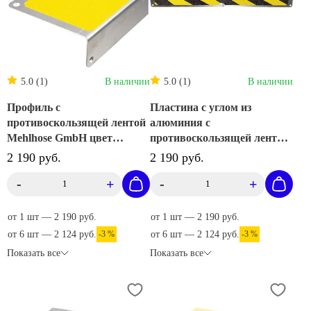
5.0 (1)
В наличии
5.0 (1)
В наличии
Профиль с
Пластина с углом из
противоскользящей лентой
алюминия с
Mehlhose GmbH цвет
противоскользящей лентой
желтый 120х45х1000 мм
Mehlhose GmbH цвет желто-
2 190 руб.
2 190 руб.
AKM1GF2
черный 120х45х1000 мм
-
+
-
+
AKM1WF2
от 1 шт — 2 190 руб.
от 1 шт — 2 190 руб.
от 6 шт — 2 124 руб.
-3 %
от 6 шт — 2 124 руб.
-3 %
Показать все
Показать все