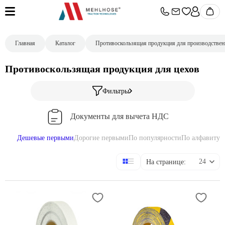
Главная
Каталог
Противоскользящая продукция для производствен
Противоскользящая продукция для цехов
Фильтры
Документы для вычета НДС
Дешевые первыми
Дорогие первыми
По популярности
По алфавиту
Немецкое качество. Предоставляем образцы.
На странице:
Работаем только с юр.лицами
Отсрочка платежа до 45 дней