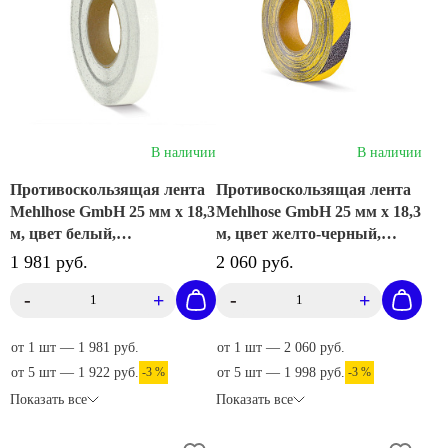
Доставка от 1 дня
В наличии
В наличии
Противоскользящая лента
Противоскользящая лента
Mehlhose GmbH 25 мм х 18,3
Mehlhose GmbH 25 мм х 18,3
м, цвет белый,
м, цвет желто-черный,
MATR025183
MAWR025183
1 981 руб.
2 060 руб.
-
+
-
+
от 1 шт — 1 981 руб.
от 1 шт — 2 060 руб.
от 5 шт — 1 922 руб.
-3 %
от 5 шт — 1 998 руб.
-3 %
Показать все
Показать все