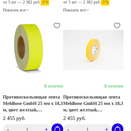
от 5 шт — 2 382 руб.
-3 %
от 5 шт — 2 382 руб.
-3 %
Показать все
Показать все
В наличии
В наличии
Противоскользящая лента
Противоскользящая лента
Mehlhose GmbH 25 мм х 18,3
Mehlhose GmbH 25 мм х 18,3
м, цвет желтый,
м, цвет желтый,
M1HR025183
M1GR025183
2 455 руб.
2 455 руб.
-
+
-
+