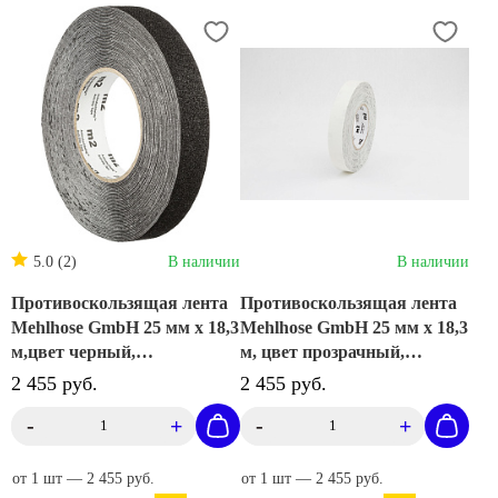
5.0 (2)
В наличии
В наличии
Противоскользящая лента
Противоскользящая лента
Mehlhose GmbH 25 мм х 18,3
Mehlhose GmbH 25 мм х 18,3
м,цвет черный,
м, цвет прозрачный,
M1SR025183
M1TR025183
2 455 руб.
2 455 руб.
-
+
-
+
от 1 шт — 2 455 руб.
от 1 шт — 2 455 руб.