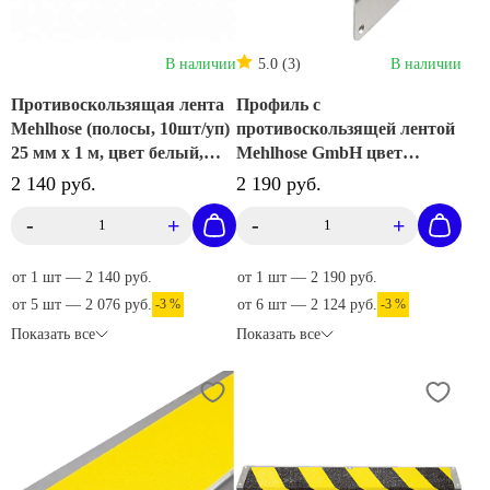
В наличии
5.0 (3)
В наличии
Противоскользящая лента
Профиль с
Mehlhose (полосы, 10шт/уп)
противоскользящей лентой
25 мм х 1 м, цвет белый,
Mehlhose GmbH цвет
M1TV100252
черный 120х45х1000мм
2 140 руб.
2 190 руб.
AKM1SF2
-
+
-
+
от 1 шт — 2 140 руб.
от 1 шт — 2 190 руб.
от 5 шт — 2 076 руб.
-3 %
от 6 шт — 2 124 руб.
-3 %
Показать все
Показать все