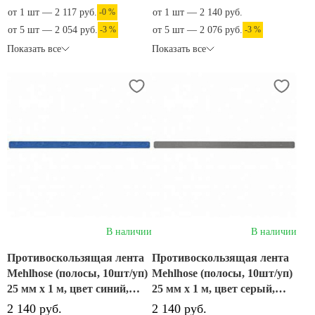
от 1 шт — 2 117 руб.
-0 %
от 1 шт — 2 140 руб.
от 5 шт — 2 054 руб.
-3 %
от 5 шт — 2 076 руб.
-3 %
Показать все
Показать все
В наличии
В наличии
Противоскользящая лента
Противоскользящая лента
Mehlhose (полосы, 10шт/уп)
Mehlhose (полосы, 10шт/уп)
25 мм х 1 м, цвет синий,
25 мм х 1 м, цвет серый,
M1BV100252
M1AV100252
2 140 руб.
2 140 руб.