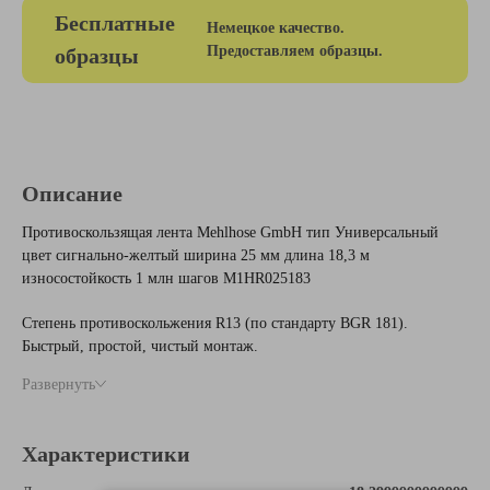
Бесплатные
Немецкое качество.
Предоставляем образцы.
образцы
Описание
Противоскользящая лента Mehlhose GmbH тип Универсальный
цвет сигнально-желтый ширина 25 мм длина 18,3 м
износостойкость 1 млн шагов M1HR025183
Степень противоскольжения R13 (по стандарту BGR 181).
Быстрый, простой, чистый монтаж.
Высокая адгезия к поверхности, применяется на различного вида
Развернуть
поверхностях.
Рекомендуется грунтование поверхности для дерева, асфальта,
бетона.
Характеристики
Высокая износостойкость (около 1 млн. шагов).
Высокая прочность на разрыв.