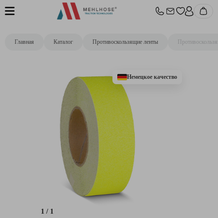
Главная
Каталог
Противоскользящие ленты
Противоскользя
Немецкое качество