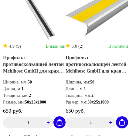
Доставка от 1 дня
4.9 (9)
В наличии
5.0 (2)
В наличии
Профиль с
Профиль с
противоскользящей лентой
противоскользящей лентой
Mehlhose GmbH для края
Mehlhose GmbH для края
ступени цвет черный
ступени цвет желтый
Ширина, мм:
50
Ширина, мм:
50
50х25х1000 мм ATM1SF2
50х25х1000 мм ATM1GF2
Длина, м:
1
Длина, м:
1
Толщина, мм:
2
Толщина, мм:
2
Размер, мм:
50х25х1000
Размер, мм:
50х25х1000
650 руб.
650 руб.
-
+
-
+