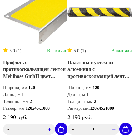
5.0 (1)
В наличии
5.0 (1)
В наличии
Профиль с
Пластина с углом из
противоскользящей лентой
алюминия с
Mehlhose GmbH цвет
противоскользящей лентой
желтый 120х45х1000 мм
Mehlhose GmbH цвет желто-
Ширина, мм:
120
Ширина, мм:
120
AKM1GF2
черный 120х45х1000 мм
Длина, м:
1
Длина, м:
1
AKM1WF2
Толщина, мм:
2
Толщина, мм:
2
Размер, мм:
120х45х1000
Размер, мм:
120х45х1000
2 190 руб.
2 190 руб.
-
+
-
+