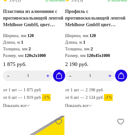
5.0 (1)
В наличии
5.0 (3)
В наличии
Пластина из алюминия с
Профиль с
противоскользящей лентой
противоскользящей лентой
Mehlhose GmbH, цвет
Mehlhose GmbH цвет
желто-черный 120х1000 мм
черный 120х45х1000мм
Ширина, мм:
120
Ширина, мм:
120
APM1WF2
AKM1SF2
Длина, м:
1
Длина, м:
1
Толщина, мм:
2
Толщина, мм:
2
Размер, мм:
120х2х1000
Размер, мм:
120х45х1000
1 875 руб.
2 190 руб.
-
+
-
+
от 1 шт — 1 875 руб.
от 1 шт — 2 190 руб.
от 6 шт — 1 819 руб.
-3 %
от 6 шт — 2 124 руб.
-3 %
Показать все
Показать все