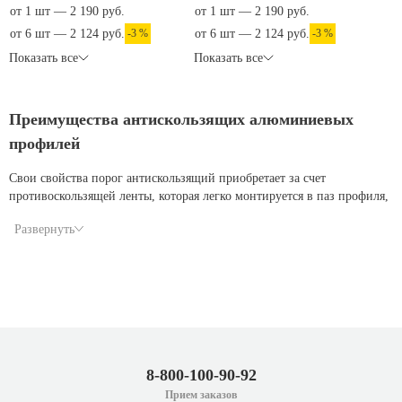
от 1 шт — 2 190 руб.
от 1 шт — 2 190 руб.
от 6 шт — 2 124 руб.
-3 %
от 6 шт — 2 124 руб.
-3 %
Показать все
Показать все
Преимущества антискользящих алюминиевых
профилей
Свои свойства порог антискользящий приобретает за счет
противоскользящей ленты, которая легко монтируется в паз профиля,
шириной 25 мм. Она гораздо эффективнее и более износостойкая,
Развернуть
чем противоскользящие профили с резиновой вставкой. Лента
отлично моется, выдерживает агрессивные химические вещества,
жаркие солнечные лучи и влагу. Её легко можно сменить при
необходимости.
отличный внешний вид
имеет паз 25 мм под противоскользящую ленту
готов к применению сразу после монтажа
легкая замена антискользящего покрытия при износе
высокая изностойкость
8-800-100-90-92
дольше служит и более эффективен, нежели профиль с
Прием заказов