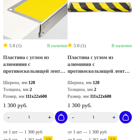
5.0 (1)
В наличии
5.0 (1)
В наличии
Пластина с углом из
Пластина с углом из
алюминия с
алюминия с
противоскользящей лентой
противоскользящей лентой
Mehlhose GmbH цвет
Mehlhose GmbH пластина с
Ширина, мм:
120
Ширина, мм:
120
желтый 111х22х600 мм
углом 111х22х600 мм цвет
Толщина, мм:
2
Толщина, мм:
2
AKM1GF1
желто-черный AKM1WF1
Размер, мм:
111х22х600
Размер, мм:
111х22х600
1 300 руб.
1 300 руб.
-
+
-
+
от 1 шт — 1 300 руб.
от 1 шт — 1 300 руб.
от 6 шт — 1 261 руб.
-3 %
от 6 шт — 1 261 руб.
-3 %