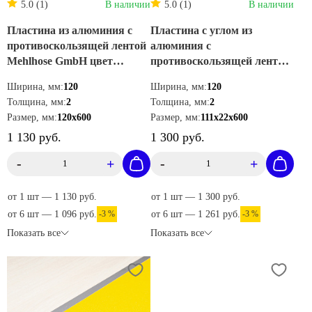
5.0 (1)
В наличии
5.0 (1)
В наличии
Пластина из алюминия с
Пластина с углом из
противоскользящей лентой
алюминия с
Mehlhose GmbH цвет
противоскользящей лентой
черный 120х600 мм
Mehlhose GmbH цвет
Ширина, мм:
120
Ширина, мм:
120
APM1SF1
черный 111х22х600 мм
Толщина, мм:
2
Толщина, мм:
2
AKM1SF1
Размер, мм:
120х600
Размер, мм:
111х22х600
1 130 руб.
1 300 руб.
-
+
-
+
от 1 шт — 1 130 руб.
от 1 шт — 1 300 руб.
от 6 шт — 1 096 руб.
-3 %
от 6 шт — 1 261 руб.
-3 %
Показать все
Показать все