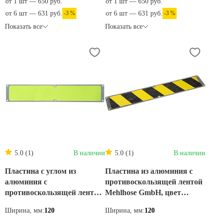
от 1 шт — 650 руб.
от 1 шт — 650 руб.
от 6 шт — 631 руб.
-3 %
от 6 шт — 631 руб.
-3 %
Показать все
Показать все
5.0 (1)
В наличии
5.0 (1)
В наличии
Пластина с углом из
Пластина из алюминия с
алюминия с
противоскользящей лентой
противоскользящей лентой
Mehlhose GmbH, цвет
Mehlhose GmbH цвет
желто-черный 120х1000 мм
Ширина, мм:
120
Ширина, мм:
120
желтый 111х22х600 мм
APM1WF2