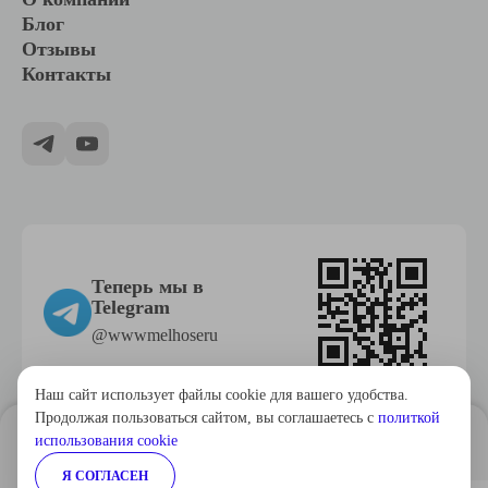
Блог
Отзывы
Контакты
Теперь мы в
Telegram
@wwwmelhoseru
Наш сайт использует файлы cookie для вашего удобства.
Продолжая пользоваться сайтом, вы соглашаетесь с
политкой
Политика конфиденциальности
использования cookie
В корзину
Согласие на обработку персональных данных
Я СОГЛАСЕН
Технологии
Stranke.ru