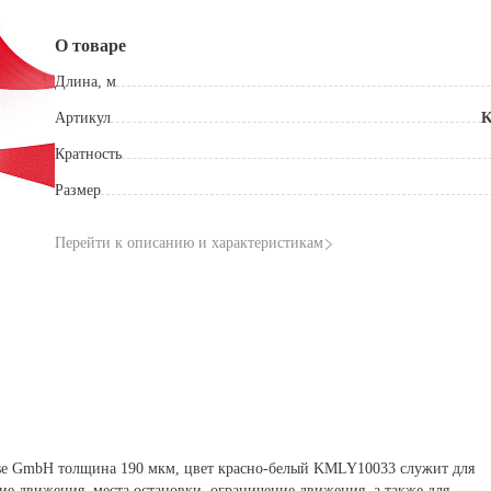
О товаре
Длина, м
Артикул
K
Кратность
Размер
Перейти к описанию и характеристикам
e GmbH толщина 190 мкм, цвет красно-белый KMLY10033 служит для
ние движения, места остановки, ограничение движения, а также для