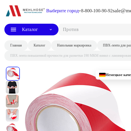
sale@me
Выберите город
8-800-100-90-92
Каталог
Противосколь
Главная
Каталог
Напольная маркировка
ПВХ-лента для ра
ПВХ лента повышенной прочности для разметки 190 МКМ винил с ламинирован
Немецкое каче