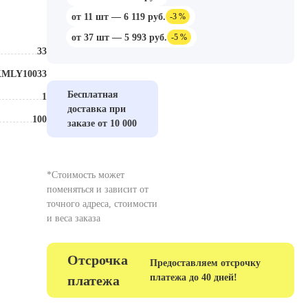
от 11 шт — 6 119 руб.
-3 %
от 37 шт — 5 993 руб.
-5 %
33
Толщина, мм
MLY10033
Размер, мм
Бесплатная
1
Зернистость
доставка при
100
Цвет
заказе от 10 000
*Стоимость может
поменяться и зависит от
точного адреса, стоимости
и веса заказа
Отсрочка
Предоставляем отсрочку
платежа до 40 дней!
платежа