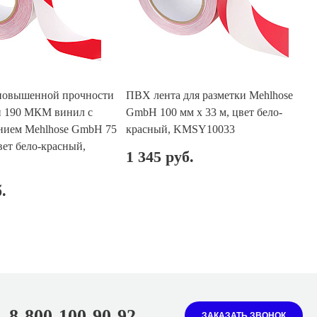
повышенной прочности
ПВХ лента для разметки Mehlhose
и 190 МКМ винил с
GmbH 100 мм х 33 м, цвет бело-
нием Mehlhose GmbH 75
красный, KMSY10033
вет бело-красный,
1 345 руб.
.
8-800-100-90-92
ЗАКАЗАТЬ ЗВОНОК