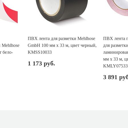
ПВХ лента для разметки Mehlhose
ПВХ лента 
 Mehlhose
GmbH 100 мм х 33 м, цвет черный,
для разметк
т бело-
KMSS10033
ламинирова
мм х 33 м, ц
1 173 руб.
KMLY07533
3 891 руб