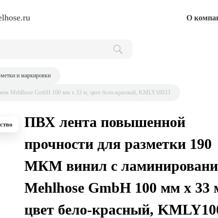
lhose.ru
О компа
зметки и маркировки
ием Mehlhose GmbH 100 мм х 33 м, цвет бело-красный, KMLY10033
ПВХ лента повышенной
ство
прочности для разметки 190
МКМ винил с ламинировани
Mehlhose GmbH 100 мм х 33 
цвет бело-красный, KMLY10