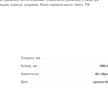
сколам, порезам, разрывам. Имеет хорошую масло-,бензо, УФ-
значает максимальное механическое растягивающее напряжение, которое
Толщина, мм
 или разрушения. Чем выше прочность материала при растяжении, тем б
Размер, мм
100х3
й растягиваться и приспосабливаться к различным поверхностям
Зернистость
без абр
 истиранию
Цвет
красно-б