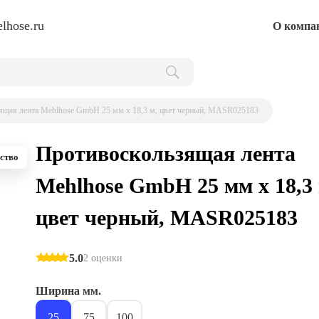
lhose.ru
О компа
ящая лента Mehlhose GmbH 25 мм х 18,3 м, цвет черный, MASR025183
Противоскользящая лента
ство
Mehlhose GmbH 25 мм х 18,3 
цвет черный, MASR025183
5.0
2 оценки
Ширина мм.
25
75
100