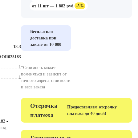
от 11 шт — 1 882 руб.
-5 %
Бесплатная
доставка при
заказе от 10 000
18.3
Размер, мм
OR025183
Тип
1
Износостойкость
*Стоимость может
поменяться и зависит от
1
Зернистость
точного адреса, стоимости
и веса заказа
Отсрочка
Предоставляем отсрочку
платежа до 40 дней!
платежа
83 -
лоя,
Бесплатные