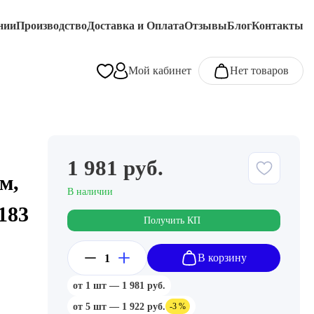
нии
Производство
Доставка и Оплата
Отзывы
Блог
Контакты
Мой кабинет
Нет товаров
1 981 руб.
м,
В наличии
183
Получить КП
В корзину
от 1 шт — 1 981 руб.
от 5 шт — 1 922 руб.
-3 %