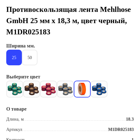
Противоскользящая лента Mehlhose
GmbH 25 мм х 18,3 м, цвет черный,
M1DR025183
Ширина мм.
25
50
Выберите цвет
О товаре
Длина, м
18.3
Артикул
M1DR025183
Кратность
1