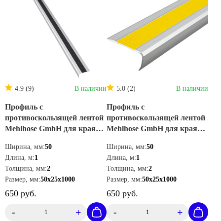
Доставка от 1 дня
4.9 (9)
В наличии
5.0 (2)
В наличии
Профиль с
Профиль с
противоскользящей лентой
противоскользящей лентой
Mehlhose GmbH для края
Mehlhose GmbH для края
ступени цвет черный
ступени цвет желтый
Ширина, мм:
50
Ширина, мм:
50
50х25х1000 мм ATM1SF2
50х25х1000 мм ATM1GF2
Длина, м:
1
Длина, м:
1
Толщина, мм:
2
Толщина, мм:
2
Размер, мм:
50х25х1000
Размер, мм:
50х25х1000
650 руб.
650 руб.
-
+
-
+