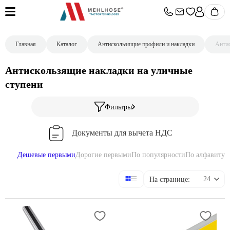
Главная
Каталог
Aнтискользящие профили и накладки
Антис
Антискользящие накладки на уличные
ступени
Фильтры
Документы для вычета НДС
Дешевые первыми
Дорогие первыми
По популярности
По алфавиту
Немецкое качество. Предоставляем образцы.
На странице:
Работаем только с юр.лицами
Отсрочка платежа до 45 дней