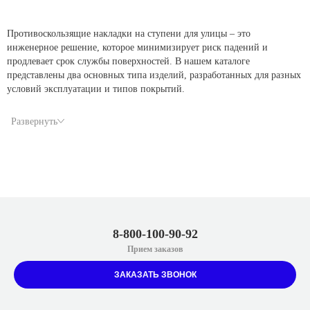
Противоскользящие накладки на ступени для улицы – это
инженерное решение, которое минимизирует риск падений и
продлевает срок службы поверхностей. В нашем каталоге
представлены два основных типа изделий, разработанных для разных
условий эксплуатации и типов покрытий.
Развернуть
Сферы применения
Накладки на уличные ступени – универсальное решение для
широкого спектра объектов:
Частный сектор: крыльцо загородного дома, терраса, садовые
дорожки с перепадами высот, вход в гараж.
8-800-100-90-92
Прием заказов
Общественные здания: входные группы офисов, торговых
центров, поликлиник, школ и детских садов. Здесь требования
ЗАКАЗАТЬ ЗВОНОК
к безопасности наиболее строгие.
Промышленные и коммерческие объекты: склады, ангары,