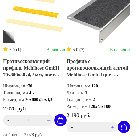
5.0 (1)
В наличии
5.0 (3)
В наличии
Противоскользящий
Профиль с
профиль Mehlhose GmbH
противоскользящей лентой
70х800х30х4,2 мм, цвет
Mehlhose GmbH цвет
желтый, GTXG070800
черный 120х45х1000мм
Ширина, мм:
70
Ширина, мм:
120
AKM1SF2
Толщина, мм:
4,2
Длина, м:
1
Размер, мм:
70х800х30х4,2
Толщина, мм:
2
Размер, мм:
120х45х1000
2 078 руб.
2 190 руб.
-
+
-
+
от 1 шт — 2 078 руб.