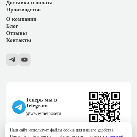
Доставка и оплата
производственные цеха с наружными лестницами.
Производство
Особенно востребованы накладки на уличную лестницу из бетона,
Инфраструктурные сооружения: пешеходные мостики,
О компании
дерева, металла или плитки. Они надежно фиксируются на любом
смотровые площадки, пирсы, лестницы в парковых зонах.
Блог
основании и эффективно работают в условиях перепадов температур,
высокой влажности и механических нагрузок.
Отзывы
Контакты
Два типа конструкций: пластины и уголки
Все представленные изделия делятся на две категории по своей
геометрии и способу установки:
1. Плоские противоскользящие пластины
Это прямоугольные панели из стеклопластика или алюминиевого
профиля, оснащенные абразивной вставкой. Они укладываются на
Теперь мы в
поверхность проступи заподлицо. Идеальны для бетонных и
Telegram
деревянных ступеней, где не требуется защита кромки.
@wwwmelhoseru
Ключевые параметры:
Наш сайт использует файлы cookie для вашего удобства.
Продолжая пользоваться сайтом, вы соглашаетесь с
политкой