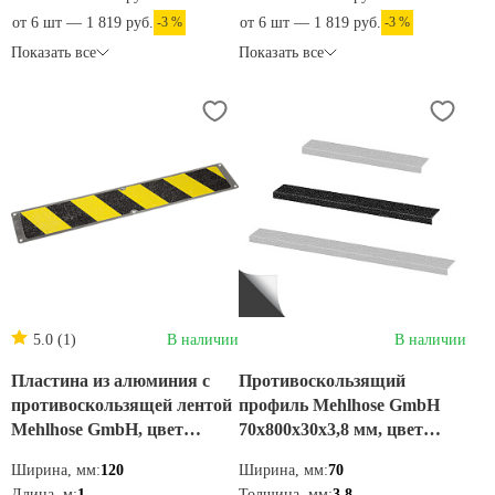
от 6 шт — 1 819 руб.
-3 %
от 6 шт — 1 819 руб.
-3 %
Показать все
Показать все
5.0 (1)
В наличии
В наличии
Пластина из алюминия с
Противоскользящий
противоскользящей лентой
профиль Mehlhose GmbH
Mehlhose GmbH, цвет
70х800х30х3,8 мм, цвет
желто-черный 120х1000 мм
черный, GTMS070800
Ширина, мм:
120
Ширина, мм:
70
APM1WF2
Длина, м:
1
Толщина, мм:
3,8