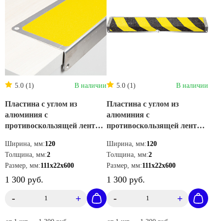
5.0 (1)
В наличии
5.0 (1)
В наличии
Пластина с углом из
Пластина с углом из
алюминия с
алюминия с
противоскользящей лентой
противоскользящей лентой
Mehlhose GmbH цвет
Mehlhose GmbH пластина с
Ширина, мм:
120
Ширина, мм:
120
желтый 111х22х600 мм
углом 111х22х600 мм цвет
Толщина, мм:
2
Толщина, мм:
2
AKM1GF1
желто-черный AKM1WF1
Размер, мм:
111х22х600
Размер, мм:
111х22х600
1 300 руб.
1 300 руб.
-
+
-
+