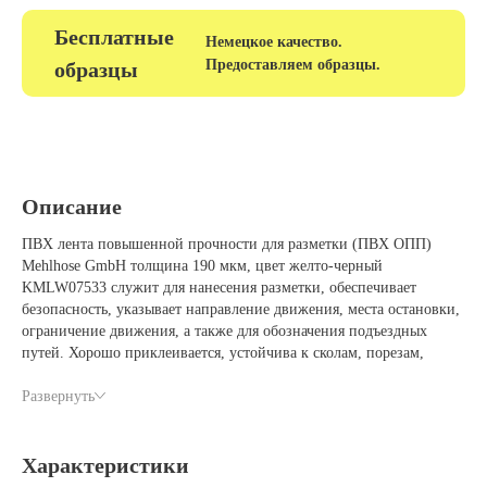
Бесплатные
Немецкое качество.
Предоставляем образцы.
образцы
Описание
ПВХ лента повышенной прочности для разметки (ПВХ ОПП)
Mehlhose GmbH толщина 190 мкм, цвет желто-черный
KMLW07533 служит для нанесения разметки, обеспечивает
безопасность, указывает направление движения, места остановки,
ограничение движения, а также для обозначения подъездных
путей. Хорошо приклеивается, устойчива к сколам, порезам,
разрывам. Имеет хорошую масло-,бензо, УФ-сопротивляемость.
Легко чистится. Имеет долгий срок эксплуатации.
Развернуть
Общие свойства:
Клей: каучук
Характеристики
Основа: винил с ламинацией