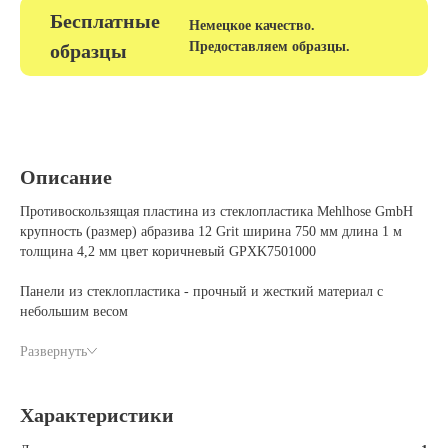
Бесплатные
Немецкое качество.
Предоставляем образцы.
образцы
Описание
Противоскользящая пластина из стеклопластика Mehlhose GmbH
крупность (размер) абразива 12 Grit ширина 750 мм длина 1 м
толщина 4,2 мм цвет коричневый GPXK7501000
Панели из стеклопластика - прочный и жесткий материал с
небольшим весом
Противоскользящая поверхность - карбид кремния
Связующий материал - полиэфирная смола
Развернуть
Увеличенная износостойкость
Монтаж крепежом или клеем
Подходит для применения на любом типе поверхности в любых
Характеристики
погодных условиях. Высокая устойчивость к УФ излучению,