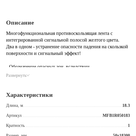
Описание
Многофункциональная противоскользящая лента с
интегрированной сигнальной полосой желтого цвета.
Два в одном - устранение опасности падения на скользкой
поверхности и сигнальный эффект!
- Обозначение опасных зон, вследствии
наличия интегрированных сигнальных полос
Развернуть
- Внутри и снаружи помещений
-
Для средних и тяжелых условий эксплуатации
Характеристики
Интегрированы следующие сигнальные полосы:
Длина, м
18.3
жёлтая
Антискользящее покрытие с зерном из оксида
Артикул
MFB1R050183
алюминия, основа из ПВХ, самоклеющаяся сторона с
Кратность
1
защитной лентой для защиты клеевого слоя,
Размер, мм
50х18300