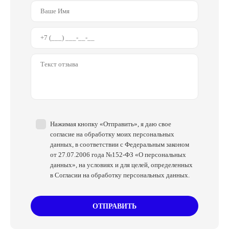
Устойчивы к минеральным маслам (кроме типа –
эластичный)
Устойчивы к воздействию УФ (кроме типа –
эластичный)
Легкая очистка
Широкий диапазон температур использования в
зависимости от типа от -20 до + 60 °C
Температура при монтаже выше + 10 °C
Очищенная, сухая поверхность при монтаже
Возможно использованиея сразу после монтажа
Нажимая кнопку «Отправить», я даю свое
согласие на обработку моих персональных
Нагрузка после 6 — 8 часов
данных, в соответствии с Федеральным законом
Максимальная прочность клеевого слоя достигается в
от 27.07.2006 года №152-ФЗ «О персональных
течении 72 часов в зависимости от температуры и
данных», на условиях и для целей, определенных
влажности
в Согласии на обработку персональных данных.
ОТПРАВИТЬ