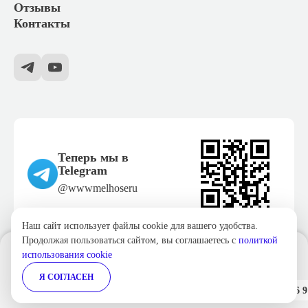
Отзывы
Контакты
Теперь мы в
Telegram
@wwwmelhoseru
Наш сайт использует файлы cookie для вашего удобства.
Продолжая пользоваться сайтом, вы соглашаетесь с
политкой
Политика конфиденциальности
использования cookie
В корзину
Согласие на обработку персональных данных
Я СОГЛАСЕН
Технологии
Stranke.ru
от 1 шт — 7 277 руб.
от 3 шт — 7 059 руб.
от 6 шт — 6 9
-3 %