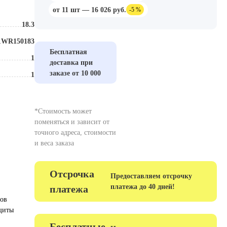
от 11 шт — 16 026 руб.
-5 %
18.3
Размер, мм
WR150183
Тип
Бесплатная
1
Износостойкость
доставка при
заказе от 10 000
1
Зернистость
*Стоимость может
поменяться и зависит от
точного адреса, стоимости
и веса заказа
Отсрочка
Предоставляем отсрочку
платежа до 40 дней!
платежа
гов
ащиты
Бесплатные