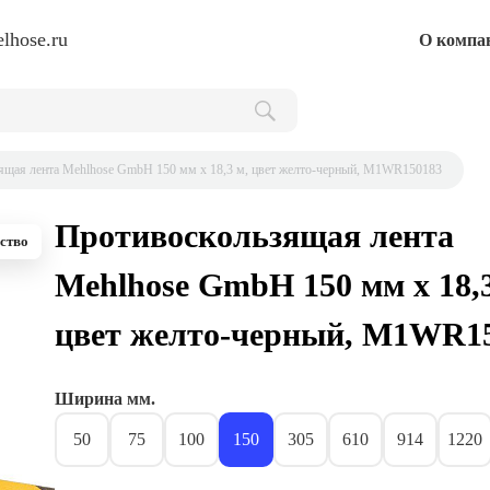
lhose.ru
О компа
ящая лента Mehlhose GmbH 150 мм х 18,3 м, цвет желто-черный, M1WR150183
Противоскользящая лента
ство
Mehlhose GmbH 150 мм х 18,3
цвет желто-черный, M1WR1
Ширина мм.
50
75
100
150
305
610
914
1220