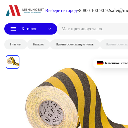
sale@me
Выберите город
8-800-100-90-92
Каталог
Мат противоусталостный
Главная
Каталог
Противоскользящие ленты
Противоскольз
Немецкое каче