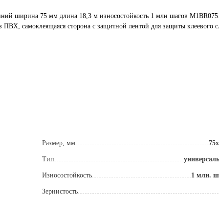
иний ширина 75 мм длина 18,3 м износостойкость 1 млн шагов M1BR075
з ПВХ, самоклеящаяся сторона с защитной лентой для защиты клеевого с
ерхностях.
Размер, мм
75х
т -40 до +80 °С.
Тип
универсал
Износостойкость
1 млн. ш
сов.
ов в зависимости от температуры и влажности.
Зернистость