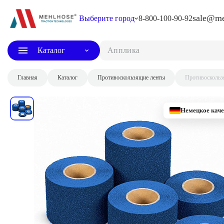
sale@me
Выберите город
8-800-100-90-92
Каталог
Аппликатор д
Главная
Каталог
Противоскользящие ленты
Противоскольз
Немецкое каче