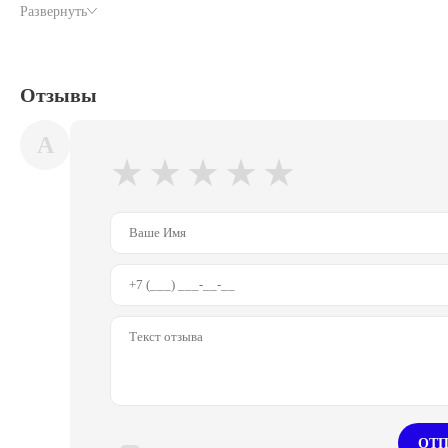
Для скользких, влажных, масленых и жирных поверхностей.
Развернуть
Снаружи и внутри помещений, зоны входа, выхода, переходы.
Отзывы
A
★
★
★
★
★
ОТП