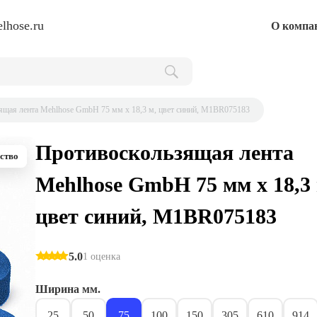
lhose.ru
О компа
ящая лента Mehlhose GmbH 75 мм х 18,3 м, цвет синий, M1BR075183
Противоскользящая лента
ство
Mehlhose GmbH 75 мм х 18,3 
цвет синий, M1BR075183
5.0
1 оценка
Ширина мм.
25
50
75
100
150
305
610
914