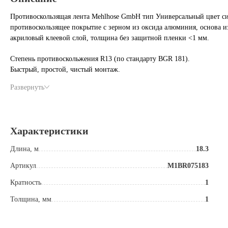
Противоскользящая лента Mehlhose GmbH тип Универсальный цвет с
противоскользящее покрытие с зерном из оксида алюминия, основа и
акриловый клеевой слой, толщина без защитной пленки <1 мм.
Степень противоскольжения R13 (по стандарту BGR 181).
Быстрый, простой, чистый монтаж.
Высокая адгезия к поверхности, применяется на различного вида пов
Развернуть
Рекомендуется грунтование поверхности для дерева, асфальта, бетона.
Высокая износостойкость (около 1 млн. шагов).
Высокая прочность на разрыв.
Возможно движение погрузчиков.
Характеристики
Химически устойчива.
Устойчива к минеральным маслам и воздействию УФ.
Длина, м
18.3
Легкая очистка.
Широкий диапазон температур использования в зависимости от типа о
Артикул
M1BR075183
Температура при монтаже выше +12 °С.
Кратность
1
Возможно использования сразу после монтажа, нагрузка после 6-8 ча
Максимальная прочность клеевого слоя достигается в течении 72 час
Толщина, мм
1
Области применения:
Предотвращение расходов, связанных с несчастными случаями.