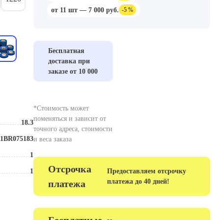
от 11 шт — 7 000 руб.
-5 %
Бесплатная
доставка при
заказе от 10 000
*Стоимость может
поменяться и зависит от
18.3
Размер, мм
точного адреса, стоимости
1BR075183
Тип
и веса заказа
1
Износостойкость
Отсрочка
1
Зернистость
Предоставляем отсрочку
платежа до 40 дней!
платежа