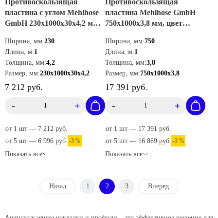
Противоскользящая
Противоскользящая
пластина с углом Mehlhose
пластина Mehlhose GmbH
GmbH 230х1000х30х4,2 мм,
750х1000х3,8 мм, цвет
цвет черно-желтый,
коричневый, GPMK7501000
Ширина, мм:
230
Ширина, мм:
750
GKXW2301000
Длина, м:
1
Длина, м:
1
Толщина, мм:
4,2
Толщина, мм:
3,8
Размер, мм:
230х1000х30х4,2
Размер, мм:
750х1000х3,8
7 212 руб.
17 391 руб.
-
+
-
+
от 1 шт — 7 212 руб.
от 1 шт — 17 391 руб.
от 5 шт — 6 996 руб.
-3 %
от 5 шт — 16 869 руб.
-3 %
Показать все
Показать все
Назад
1
2
3
Вперед
Антискользящие накладки и профили – это эффективное решение для