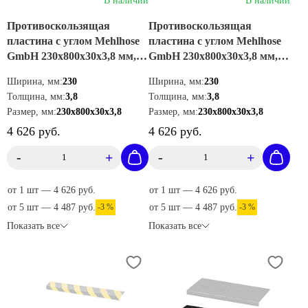
В наличии
В наличии
Противоскользящая
Противоскользящая
пластина с углом Mehlhose
пластина с углом Mehlhose
GmbH 230х800х30х3,8 мм,
GmbH 230х800х30х3,8 мм,
цвет черный, GKMS2300800
цвет желтый,
Ширина, мм:
230
Ширина, мм:
230
GKMG2300800
Толщина, мм:
3,8
Толщина, мм:
3,8
Размер, мм:
230х800х30х3,8
Размер, мм:
230х800х30х3,8
4 626 руб.
4 626 руб.
-
+
-
+
от 1 шт — 4 626 руб.
от 1 шт — 4 626 руб.
от 5 шт — 4 487 руб.
-3 %
от 5 шт — 4 487 руб.
-3 %
Показать все
Показать все