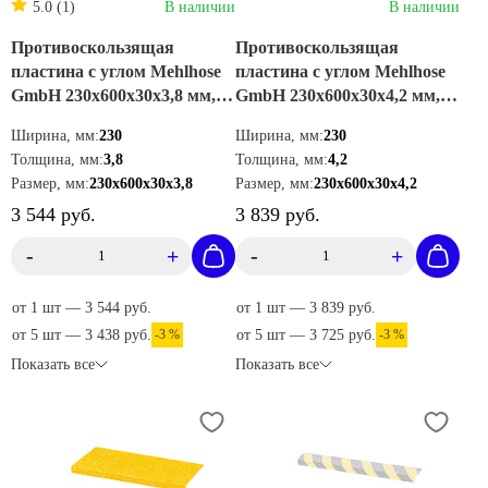
5.0 (1)
В наличии
В наличии
Противоскользящая
Противоскользящая
пластина с углом Mehlhose
пластина с углом Mehlhose
GmbH 230х600х30х3,8 мм,
GmbH 230х600х30х4,2 мм,
цвет желтый,
цвет черный, GKXS2300600
Ширина, мм:
230
Ширина, мм:
230
GKMG2300600
Толщина, мм:
3,8
Толщина, мм:
4,2
Размер, мм:
230х600х30х3,8
Размер, мм:
230х600х30х4,2
3 544 руб.
3 839 руб.
-
+
-
+
от 1 шт — 3 544 руб.
от 1 шт — 3 839 руб.
от 5 шт — 3 438 руб.
-3 %
от 5 шт — 3 725 руб.
-3 %
Показать все
Показать все