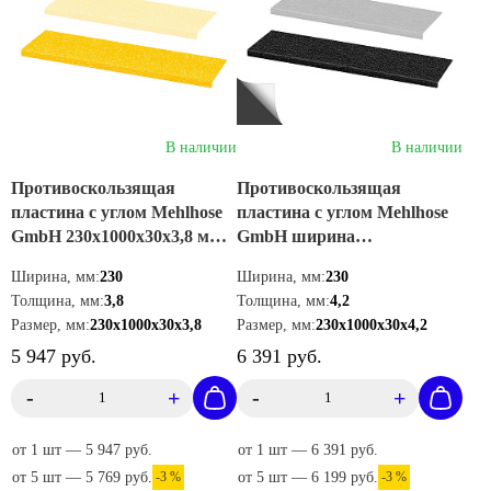
В наличии
В наличии
Противоскользящая
Противоскользящая
пластина с углом Mehlhose
пластина с углом Mehlhose
GmbH 230х1000х30х3,8 мм,
GmbH ширина
цвет желтый,
230х1000х30х4,2 мм, цвет
Ширина, мм:
230
Ширина, мм:
230
GKMG2301000
черный, GKXS2301000
Толщина, мм:
3,8
Толщина, мм:
4,2
Размер, мм:
230х1000х30х3,8
Размер, мм:
230х1000х30х4,2
5 947 руб.
6 391 руб.
-
+
-
+
от 1 шт — 5 947 руб.
от 1 шт — 6 391 руб.
от 5 шт — 5 769 руб.
-3 %
от 5 шт — 6 199 руб.
-3 %