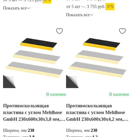
от 5 шт — 3 755 руб.
-3 %
Показать все
Показать все
В наличии
В наличии
Противоскользящая
Противоскользящая
пластина с углом Mehlhose
пластина с углом Mehlhose
GmbH 230х600х30х3,8 мм,
GmbH 230х600х30х4,2 мм,
цвет черно-желтый,
цвет черно-желтый,
Ширина, мм:
230
Ширина, мм:
230
GKMW2300600
GKXW2300600