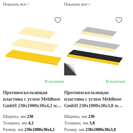
Показать все
Показать все
В наличии
В наличии
Противоскользящая
Противоскользящая
пластина с углом Mehlhose
пластина с углом Mehlhose
GmbH 230х1000х30х4,2 мм,
GmbH 230х1000х30х3,8 мм,
цвет желтый,
цвет черно-желтый,
Ширина, мм:
230
Ширина, мм:
230
GKXG2301000
GKMW2301000
Толщина, мм:
4,2
Толщина, мм:
3,8
Размер, мм:
230х1000х30х4,2
Размер, мм:
230х1000х30х3,8