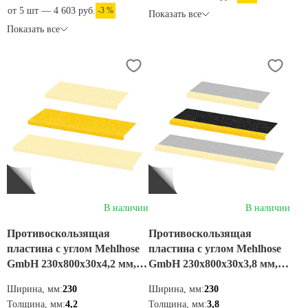
от 5 шт — 4 603 руб.
-3 %
Показать все
Показать все
В наличии
В наличии
Противоскользящая
Противоскользящая
пластина с углом Mehlhose
пластина с углом Mehlhose
GmbH 230х800х30х4,2 мм,
GmbH 230х800х30х3,8 мм,
цвет желтый,
цвет черно-желтый,
Ширина, мм:
230
Ширина, мм:
230
GKXG2300800
GKMW2300800
Толщина, мм:
4,2
Толщина, мм:
3,8