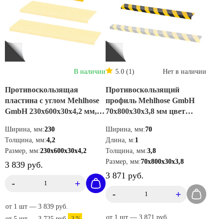
В наличии
5.0 (1)
Нет в наличии
Противоскользящая
Противоскользящий
пластина с углом Mehlhose
профиль Mehlhose GmbH
GmbH 230х600х30х4,2 мм,
70х800х30х3,8 мм цвет
цвет желтый,
черно-желтый,
Ширина, мм:
230
Ширина, мм:
70
GKXG2300600
GTMW0700800
Толщина, мм:
4,2
Длина, м:
1
Размер, мм:
230х600х30х4,2
Толщина, мм:
3,8
Размер, мм:
70х800х30х3,8
3 839 руб.
3 871 руб.
-
+
-
+
от 1 шт — 3 839 руб.
от 1 шт — 3 871 руб.
от 5 шт — 3 725 руб.
-3 %