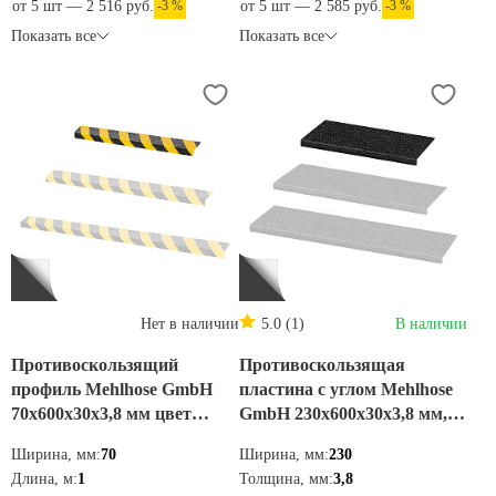
от 5 шт — 2 516 руб.
-3 %
от 5 шт — 2 585 руб.
-3 %
Показать все
Показать все
Нет в наличии
5.0 (1)
В наличии
Противоскользящий
Противоскользящая
профиль Mehlhose GmbH
пластина с углом Mehlhose
70х600х30х3,8 мм цвет
GmbH 230х600х30х3,8 мм,
черно-желтый,
цвет черный, GKMS2300600
Ширина, мм:
70
Ширина, мм:
230
GTMW0700600
Длина, м:
1
Толщина, мм:
3,8