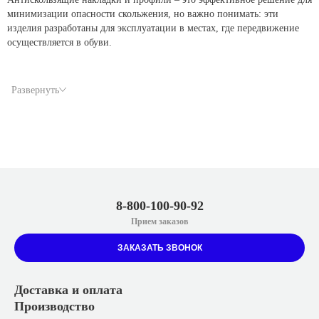
минимизации опасности скольжения, но важно понимать: эти
изделия разработаны для эксплуатации в местах, где передвижение
осуществляется в обуви.
Зоны применения
Развернуть
Накладки для бассейна предназначены для монтажа на:
Обходных дорожках вокруг чаши бассейна.
Лестничных маршах и отдельных ступенях.
8-800-100-90-92
Пандусах и наклонных поверхностях.
Прием заказов
Входных группах в зону бассейна.
ЗАКАЗАТЬ ЗВОНОК
Бортиках и краях чаши.
Доставка и оплата
Антискользящий эффект достигается за счет абразивного слоя,
Производство
надежно закрепленного на основе из стеклопластика или