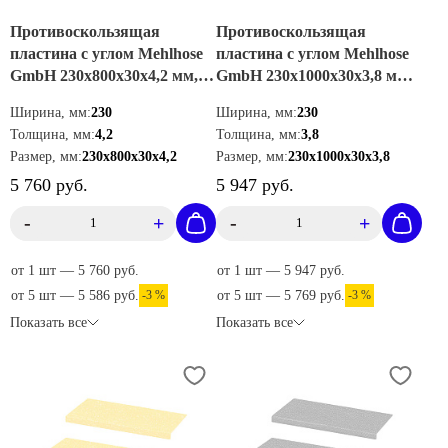
Противоскользящая
Противоскользящая
пластина с углом Mehlhose
пластина с углом Mehlhose
GmbH 230х800х30х4,2 мм,
GmbH 230х1000х30х3,8 мм,
цвет черно-желтый,
цвет черный, GKMS2301000
Ширина, мм:
230
Ширина, мм:
230
GKXW2300800
Толщина, мм:
4,2
Толщина, мм:
3,8
Размер, мм:
230х800х30х4,2
Размер, мм:
230х1000х30х3,8
5 760 руб.
5 947 руб.
-
+
-
+
от 1 шт — 5 760 руб.
от 1 шт — 5 947 руб.
от 5 шт — 5 586 руб.
-3 %
от 5 шт — 5 769 руб.
-3 %
Показать все
Показать все