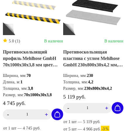
5.0 (1)
В наличии
В наличии
Противоскользящий
Противоскользящая
профиль Mehlhose GmbH
пластина с углом Mehlhose
70х1000х30х3,8 мм цвет
GmbH 230х800х30х4,2 мм,
черно-желтый,
цвет черный, GKXS2300800
Ширина, мм:
70
Ширина, мм:
230
GTMW0701000
Длина, м:
1
Толщина, мм:
4,2
Толщина, мм:
3,8
Размер, мм:
230х800х30х4,2
Размер, мм:
70х1000х30х3,8
5 119 руб.
4 745 руб.
-
+
-
+
от 1 шт — 5 119 руб.
от 1 шт — 4 745 руб.
от 5 шт — 4 966 руб.
-3 %