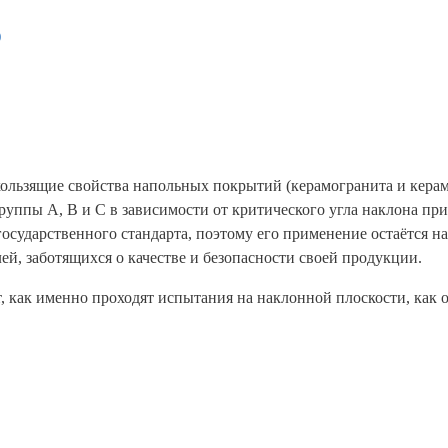
)
кользящие свойства напольных покрытий (керамогранита и кера
группы A, B и C в зависимости от критического угла наклона п
государственного стандарта, поэтому его применение остаётся н
й, заботящихся о качестве и безопасности своей продукции.
рт, как именно проходят испытания на наклонной плоскости, как