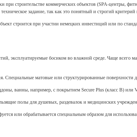
и при строительстве коммерческих объектов (SPA-центры, фитн
техническое задание, так как это понятный и строгий критерий 
 объект строится при участии немецких инвестиций или по ста
ий, эксплуатируемые босиком во влажной среде. Чаще всего ма
ия. Специальные матовые или структурированные поверхности д
ны, ванны, например, с покрытием Secure Plus (класс B) или Vol
ящие полы для душевых, раздевалок и медицинских учреждений 
фуется или обрабатывается специальным образом для использова