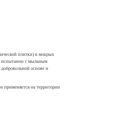
мической плитки) в мокрых
ри испытании с мыльным
а добровольной основе и
 он применяется на территории