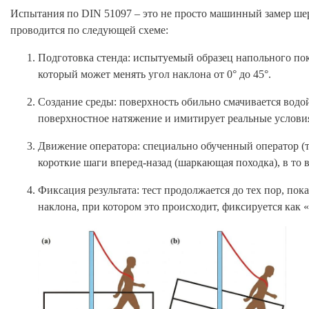
Испытания по DIN 51097 – это не просто машинный замер шер
проводится по следующей схеме:
Подготовка стенда: испытуемый образец напольного пок
который может менять угол наклона от 0° до 45°.
Создание среды: поверхность обильно смачивается водо
поверхностное натяжение и имитирует реальные условия
Движение оператора: специально обученный оператор (т
короткие шаги вперед-назад (шаркающая походка), в то 
Фиксация результата: тест продолжается до тех пор, пок
наклона, при котором это происходит, фиксируется как 