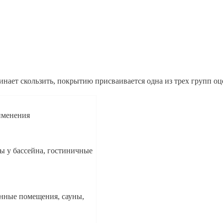
чинает скользить, покрытию присваивается одна из трех групп о
именения
ны у бассейна, гостиничные
нные помещения, сауны,