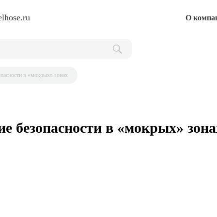
lhose.ru
О компа
опасности в «мокрых» зонах
ие безопасности в «мокрых» зона