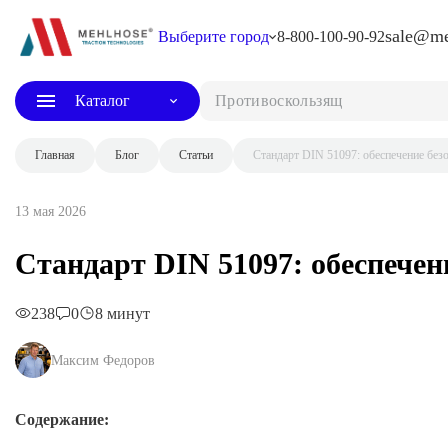
sale@me
Выберите город
8-800-100-90-92
Каталог
Главная
Блог
Статьи
Стандарт DIN 51097: обеспечение без
13 мая 2026
Стандарт DIN 51097: обеспечен
238
0
8 минут
Максим Федоров
Содержание: