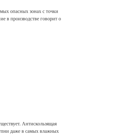
амых опасных зонах с точки
ние в производстве говорит о
уществует. Антискользящая
упни даже в самых влажных