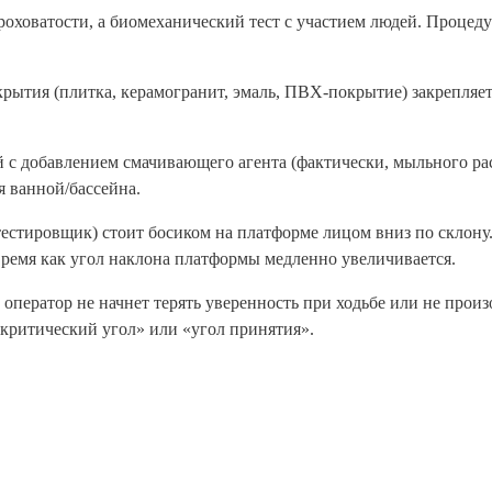
оховатости, а биомеханический тест с участием людей. Процеду
рытия (плитка, керамогранит, эмаль, ПВХ-покрытие) закрепляет
й с добавлением смачивающего агента (фактически, мыльного ра
 ванной/бассейна.
естировщик) стоит босиком на платформе лицом вниз по склону
время как угол наклона платформы медленно увеличивается.
а оператор не начнет терять уверенность при ходьбе или не прои
«критический угол» или «угол принятия».