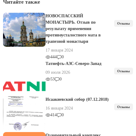
Читайте также
НОВОСПАССКИЙ
МОНАСТЫРЬ. Отзыв по
Отзывы
результату применения
противоусталостного мата в
трапезной монастыря
17 января 2024
444
0
Татнефть-АЗС-Северо-Запад
Отзывы
09 июля 2026
53
0
Исаакиевский собор (07.12.2018)
Отзывы
16 января 2024
414
0
Оздоровительный комплекс